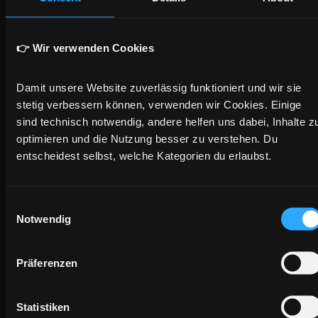
ausreisende Person als auch für mitreisende Angehörige.
Eine Anwartschaft existiert auch in der PKV. Dort gibt es
👉 Wir verwenden Cookies
eine kleine und eine große Variante. Die große
Anwartschaft erhält die Alterungsrückstellungen, ist
Damit unsere Website zuverlässig funktioniert und wir sie 
aber deutlich teurer. Wer eine bestehende PKV behalten
stetig verbessern können, verwenden wir Cookies. Einige 
will, sollte rechtzeitig mit dem Versicherer klären,
sind technisch notwendig, andere helfen uns dabei, Inhalte zu
welche Form möglich und sinnvoll ist. Eine reine
optimieren und die Nutzung besser zu verstehen. Du 
entscheidest selbst, welche Kategorien du erlaubst.
Kündigung kostet Jahre später bei der Rückkehr richtig
Geld.
Consent
Notwendig
Selection
Was nach der Rückkehr realistisch geht
Präferenzen
KONSTELLATION
ZUGANG ZUR GKV
HINWEIS
Statistiken