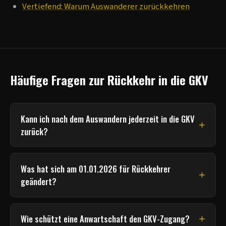
Vertiefend: Warum Auswanderer zurückkehren
Häufige Fragen zur Rückkehr in die GKV
Kann ich nach dem Auswandern jederzeit in die GKV
+
zurück?
Nein. Die Rückkehr setzt voraus, dass durch die Tätigkeit
oder den Status in Deutschland wieder eine
Was hat sich am 01.01.2026 für Rückkehrer
+
Versicherungspflicht entsteht, etwa durch
geändert?
sozialversicherungspflichtige Beschäftigung,
Mit dem Gesetz zur Befugniserweiterung und
Arbeitslosigkeit mit Leistungsbezug oder
Entbürokratisierung in der Pflege wurde § 6 SGB V um
+
Wie schützt eine Anwartschaft den GKV-Zugang?
Familienversicherung. Wer nur einen Wohnsitz nimmt und