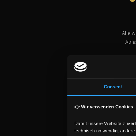
Alle 
Abha
Mit dem Absenden stimmst du 
Consent
👉 Wir verwenden Cookies
Stru
Zeit
Damit unsere Website zuverlä
Prax
technisch notwendig, andere 