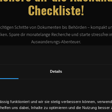
Checkliste!
wichtigen Schritte von Dokumenten bis Behörden – kompakt u
ken. Spare dir monatelange Recherche und starte stressfrei in
Auswanderungs-Abenteuer.
✈ JA, SCHICK MIR DIE CHECKL
zu, dass wir dir die Checkliste sowie weitere E-Mails zu Auswandern, Planung und passe
Details
Details in der
Datenschutzerklärung
.
ktur statt Chaos
– alle Schritte kompakt an einem Ort
 sparen
– keine vergessenen Fristen oder Formulare
ssig funktioniert und wir sie stetig verbessern können, verwende
isnah & erprobt
– direkt aus echten Erfahrungen
helfen uns dabei, Inhalte zu optimieren und die Nutzung besser 