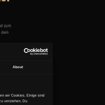
nd zum
 dein
ISTE!
nden Angeboten senden dürfen.
About
n wir Cookies. Einige sind 
zu verstehen. Du 